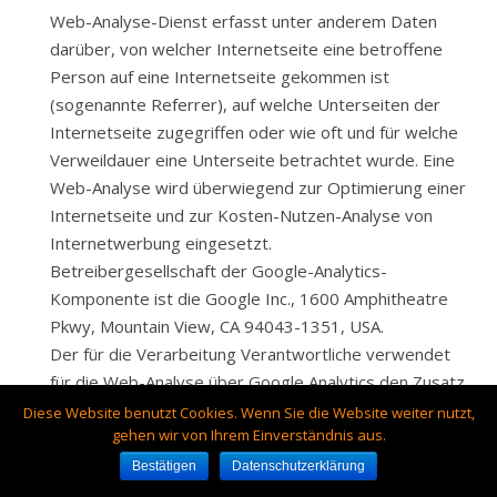
Web-Analyse-Dienst erfasst unter anderem Daten
darüber, von welcher Internetseite eine betroffene
Person auf eine Internetseite gekommen ist
(sogenannte Referrer), auf welche Unterseiten der
Internetseite zugegriffen oder wie oft und für welche
Verweildauer eine Unterseite betrachtet wurde. Eine
Web-Analyse wird überwiegend zur Optimierung einer
Internetseite und zur Kosten-Nutzen-Analyse von
Internetwerbung eingesetzt.
Betreibergesellschaft der Google-Analytics-
Komponente ist die Google Inc., 1600 Amphitheatre
Pkwy, Mountain View, CA 94043-1351, USA.
Der für die Verarbeitung Verantwortliche verwendet
für die Web-Analyse über Google Analytics den Zusatz
„_gat._anonymizeIp“. Mittels dieses Zusatzes wird die
Diese Website benutzt Cookies. Wenn Sie die Website weiter nutzt,
gehen wir von Ihrem Einverständnis aus.
IP-Adresse des Internetanschlusses der betroffenen
Person von Google gekürzt und anonymisiert, wenn
Bestätigen
Datenschutzerklärung
der Zugriff auf unsere Internetseiten aus einem